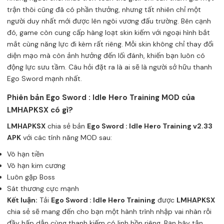
trận thôi cũng đã có phần thưởng, nhưng tất nhiên chỉ một
người duy nhất mới được lên ngôi vương đấu trường. Bên cạnh
đó, game còn cung cấp hàng loạt skin kiếm với ngoại hình bắt
mắt cùng năng lực đi kèm rất riêng. Mỗi skin không chỉ thay đổi
diện mạo mà còn ảnh hưởng đến lối đánh, khiến bạn luôn có
động lực sưu tầm. Câu hỏi đặt ra là ai sẽ là người sở hữu thanh
Ego Sword mạnh nhất.
Phiên bản Ego Sword : Idle Hero Training MOD của
LMHAPKSX có gì?
LMHAPKSX
chia sẻ bản
Ego Sword : Idle Hero Training v2.33
APK
với các tính năng MOD sau:
Vô hạn tiền
Vô hạn kim cương
Luôn gặp Boss
Sát thương cực mạnh
Kết luận:
Tải
Ego Sword : Idle Hero Training
được
LMHAPKSX
chia sẻ sẽ mang đến cho bạn một hành trình nhập vai nhàn rỗi
đầy hấp dẫn cùng thanh kiếm có linh hồn riêng. Bạn hãy tận