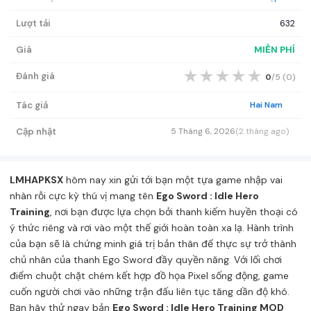
Lượt tải
632
Giá
MIỄN PHÍ
★
★
★
★
★
Đánh giá
0
/5 (
0
)
Tác giả
Hai Nam
Cập nhật
5 Tháng 6, 2026
(2 tháng ago)
LMHAPKSX
hôm nay xin gửi tới bạn một tựa game nhập vai
nhàn rỗi cực kỳ thú vị mang tên
Ego Sword : Idle Hero
Training
, nơi bạn được lựa chọn bởi thanh kiếm huyền thoại có
ý thức riêng và rơi vào một thế giới hoàn toàn xa lạ. Hành trình
của bạn sẽ là chứng minh giá trị bản thân để thực sự trở thành
chủ nhân của thanh Ego Sword đầy quyền năng. Với lối chơi
điểm chuột chặt chém kết hợp đồ họa Pixel sống động, game
cuốn người chơi vào những trận đấu liên tục tăng dần độ khó.
Bạn hãy thử ngay bản
Ego Sword : Idle Hero Training MOD