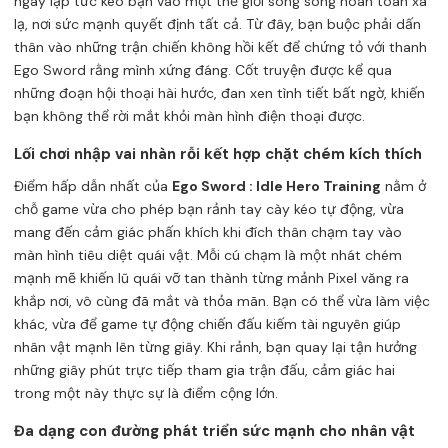
ngay lập tức kéo bạn vào một thế giới song song hoàn toàn xa
lạ, nơi sức mạnh quyết định tất cả. Từ đây, bạn buộc phải dấn
thân vào những trận chiến không hồi kết để chứng tỏ với thanh
Ego Sword rằng mình xứng đáng. Cốt truyện được kể qua
những đoạn hội thoại hài hước, đan xen tình tiết bất ngờ, khiến
bạn không thể rời mắt khỏi màn hình điện thoại được.
Lối chơi nhập vai nhàn rỗi kết hợp chặt chém kích thích
Điểm hấp dẫn nhất của
Ego Sword : Idle Hero Training
nằm ở
chỗ game vừa cho phép bạn rảnh tay cày kéo tự động, vừa
mang đến cảm giác phấn khích khi đích thân chạm tay vào
màn hình tiêu diệt quái vật. Mỗi cú chạm là một nhát chém
mạnh mẽ khiến lũ quái vỡ tan thành từng mảnh Pixel văng ra
khắp nơi, vô cùng đã mắt và thỏa mãn. Bạn có thể vừa làm việc
khác, vừa để game tự động chiến đấu kiếm tài nguyên giúp
nhân vật mạnh lên từng giây. Khi rảnh, bạn quay lại tận hưởng
những giây phút trực tiếp tham gia trận đấu, cảm giác hai
trong một này thực sự là điểm cộng lớn.
Đa dạng con đường phát triển sức mạnh cho nhân vật