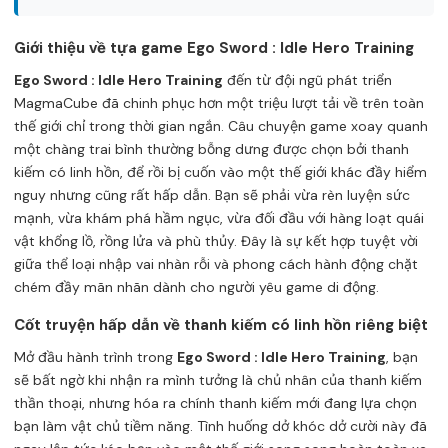
Giới thiệu về tựa game Ego Sword : Idle Hero Training
Ego Sword : Idle Hero Training
đến từ đội ngũ phát triển
MagmaCube đã chinh phục hơn một triệu lượt tải về trên toàn
thế giới chỉ trong thời gian ngắn. Câu chuyện game xoay quanh
một chàng trai bình thường bỗng dưng được chọn bởi thanh
kiếm có linh hồn, để rồi bị cuốn vào một thế giới khác đầy hiểm
nguy nhưng cũng rất hấp dẫn. Bạn sẽ phải vừa rèn luyện sức
mạnh, vừa khám phá hầm ngục, vừa đối đầu với hàng loạt quái
vật khổng lồ, rồng lửa và phù thủy. Đây là sự kết hợp tuyệt vời
giữa thể loại nhập vai nhàn rỗi và phong cách hành động chặt
chém đầy mãn nhãn dành cho người yêu game di động.
Cốt truyện hấp dẫn về thanh kiếm có linh hồn riêng biệt
Mở đầu hành trình trong
Ego Sword : Idle Hero Training
, bạn
sẽ bất ngờ khi nhận ra mình tưởng là chủ nhân của thanh kiếm
thần thoại, nhưng hóa ra chính thanh kiếm mới đang lựa chọn
bạn làm vật chủ tiềm năng. Tình huống dở khóc dở cười này đã