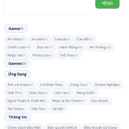
Gửi
Game
(1)
Âm Nhạc
Arcade
Casual
Câu Đố
17
95
84
112
Chiến Lược
Đua Xe
Hành Động
Mô Phỏng
116
177
493
314
Nhập Vai
Phiêu Lưu
Thể Thao
171
67
73
Games
(2)
Ứng Dụng
Ảnh và Video
Cá Nhân Hóa
Công Cụ
Doanh Nghiệp
42
4
25
4
Giải Trí
Giáo Dục
Liên Lạc
Năng Suất
14
10
9
8
Nghệ Thuật & Thiết Kế
Nhạc & Âm Thanh
Sức Khoẻ
2
15
4
Tài Chính
Tiện Ích
Xã Hội
2
4
7
Thông tin
Chính Sách Bảo Mật
Bản Quyền DMCA
Điều Khoản Sử Dụng