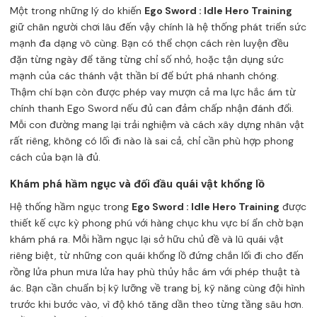
Một trong những lý do khiến
Ego Sword : Idle Hero Training
giữ chân người chơi lâu đến vậy chính là hệ thống phát triển sức
mạnh đa dạng vô cùng. Bạn có thể chọn cách rèn luyện đều
đặn từng ngày để tăng từng chỉ số nhỏ, hoặc tận dụng sức
mạnh của các thánh vật thần bí để bứt phá nhanh chóng.
Thậm chí bạn còn được phép vay mượn cả ma lực hắc ám từ
chính thanh Ego Sword nếu đủ can đảm chấp nhận đánh đổi.
Mỗi con đường mang lại trải nghiệm và cách xây dựng nhân vật
rất riêng, không có lối đi nào là sai cả, chỉ cần phù hợp phong
cách của bạn là đủ.
Khám phá hầm ngục và đối đầu quái vật khổng lồ
Hệ thống hầm ngục trong
Ego Sword : Idle Hero Training
được
thiết kế cực kỳ phong phú với hàng chục khu vực bí ẩn chờ bạn
khám phá ra. Mỗi hầm ngục lại sở hữu chủ đề và lũ quái vật
riêng biệt, từ những con quái khổng lồ đứng chắn lối đi cho đến
rồng lửa phun mưa lửa hay phù thủy hắc ám với phép thuật tà
ác. Bạn cần chuẩn bị kỹ lưỡng về trang bị, kỹ năng cùng đội hình
trước khi bước vào, vì độ khó tăng dần theo từng tầng sâu hơn.