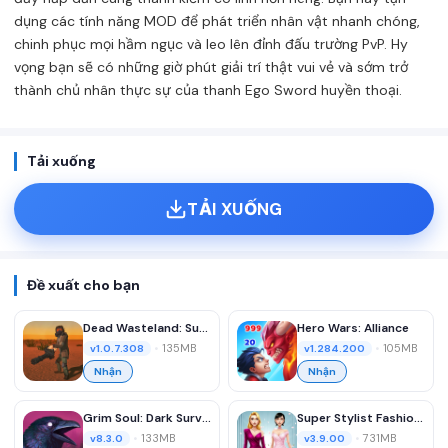
dụng các tính năng MOD để phát triển nhân vật nhanh chóng,
chinh phục mọi hầm ngục và leo lên đỉnh đấu trường PvP. Hy
vọng bạn sẽ có những giờ phút giải trí thật vui vẻ và sớm trở
thành chủ nhân thực sự của thanh Ego Sword huyền thoại.
Tải xuống
TẢI XUỐNG
Đề xuất cho bạn
Dead Wasteland: Survival RPG
Hero Wars: Alliance
•
135MB
•
105MB
v1.0.7.308
v1.284.200
Nhận
Nhận
Grim Soul: Dark Survival RPG
Super Stylist Fashion Makeover
•
133MB
•
731MB
v8.3.0
v3.9.00