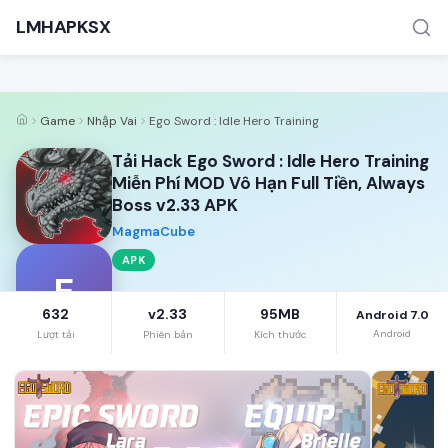
LMHAPKSX
Game
Nhập Vai
Ego Sword : Idle Hero Training
Tải Hack Ego Sword : Idle Hero Training
Miễn Phí MOD Vô Hạn Full Tiền, Always
Boss v2.33 APK
MagmaCube
TÌM KIẾM PHỔ BIẾN
APK
Game
E
632
v2.33
95MB
Android 7.0
Android
Lượt tải
Phiên bản
Kích thước