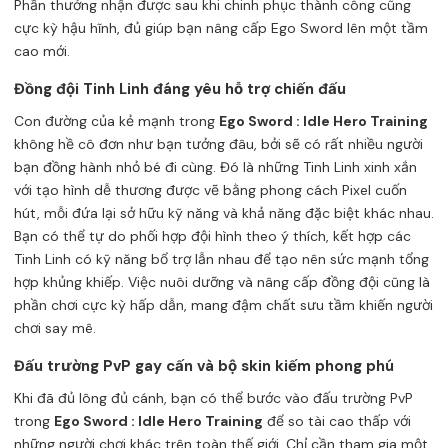
Phần thưởng nhận được sau khi chinh phục thành công cũng
cực kỳ hậu hĩnh, đủ giúp bạn nâng cấp Ego Sword lên một tầm
cao mới.
Đồng đội Tinh Linh đáng yêu hỗ trợ chiến đấu
Con đường của kẻ mạnh trong
Ego Sword : Idle Hero Training
không hề cô đơn như bạn tưởng đâu, bởi sẽ có rất nhiều người
bạn đồng hành nhỏ bé đi cùng. Đó là những Tinh Linh xinh xắn
với tạo hình dễ thương được vẽ bằng phong cách Pixel cuốn
hút, mỗi đứa lại sở hữu kỹ năng và khả năng đặc biệt khác nhau.
Bạn có thể tự do phối hợp đội hình theo ý thích, kết hợp các
Tinh Linh có kỹ năng bổ trợ lẫn nhau để tạo nên sức mạnh tổng
hợp khủng khiếp. Việc nuôi dưỡng và nâng cấp đồng đội cũng là
phần chơi cực kỳ hấp dẫn, mang đậm chất sưu tầm khiến người
chơi say mê.
Đấu trường PvP gay cấn và bộ skin kiếm phong phú
Khi đã đủ lông đủ cánh, bạn có thể bước vào đấu trường PvP
trong
Ego Sword : Idle Hero Training
để so tài cao thấp với
những người chơi khác trên toàn thế giới. Chỉ cần tham gia một