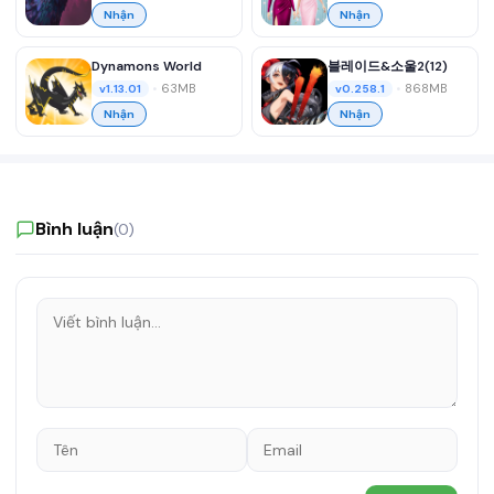
Nhận
Nhận
Dynamons World
블레이드&소울2(12)
•
63MB
•
868MB
v1.13.01
v0.258.1
Nhận
Nhận
Bình luận
(0)